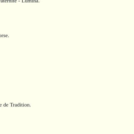
aternité - Lumina.
orse.
 de Tradition.