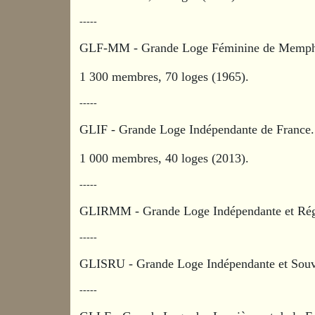
-----
GLF-MM - Grande Loge Féminine de Memph
1 300 membres, 70 loges (1965).
-----
GLIF - Grande Loge Indépendante de France
1 000 membres, 40 loges (2013).
-----
GLIRMM - Grande Loge Indépendante et Régu
-----
GLISRU - Grande Loge Indépendante et Souve
-----