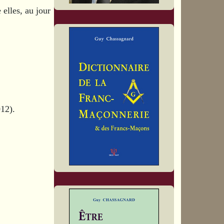
 elles, au jour
012).