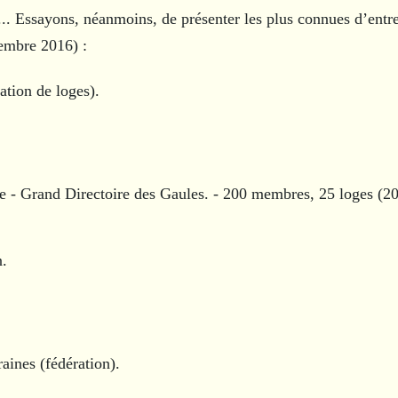
s... Essayons, néanmoins, de présenter les plus con­nues d’entre
cembre 2016) :
tion de loges).
e - Grand Directoire des Gaules. - 200 membres, 25 loges (2
n.
aines (fédération).